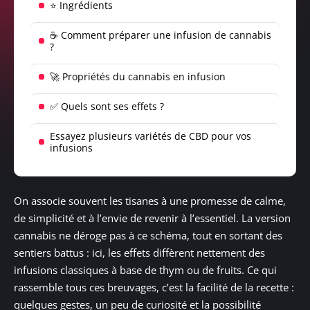
⭐ Ingrédients
☕ Comment préparer une infusion de cannabis
?
🚀 Propriétés du cannabis en infusion
✅ Quels sont ses effets ?
Essayez plusieurs variétés de CBD pour vos
infusions
On associe souvent les tisanes à une promesse de calme,
de simplicité et à l’envie de revenir à l’essentiel. La version
cannabis ne déroge pas à ce schéma, tout en sortant des
sentiers battus : ici, les effets diffèrent nettement des
infusions classiques à base de thym ou de fruits. Ce qui
rassemble tous ces breuvages, c’est la facilité de la recette :
quelques gestes, un peu de curiosité et la possibilité