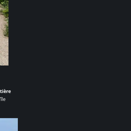
tière
île