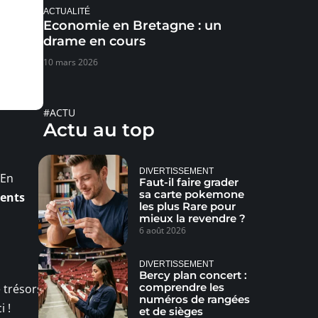
ACTUALITÉ
Economie en Bretagne : un
drame en cours
10 mars 2026
#ACTU
Actu au top
DIVERTISSEMENT
 En
Faut-il faire grader
sa carte pokemone
ents
les plus Rare pour
mieux la revendre ?
6 août 2026
DIVERTISSEMENT
Bercy plan concert :
comprendre les
 trésors
numéros de rangées
i !
et de sièges