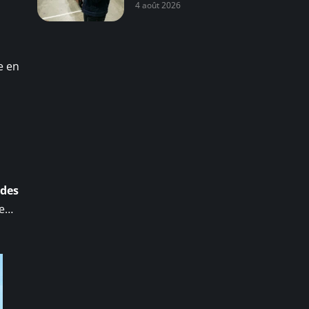
4 août 2026
e en
 des
ée…