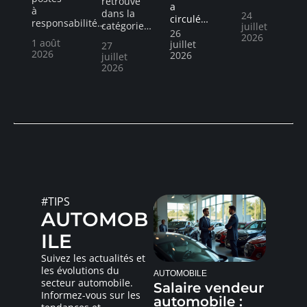
retrouve
a
à
dans la
24
circulé
…
responsabilité
…
catégorie
…
juillet
26
2026
1 août
juillet
27
2026
2026
juillet
2026
#TIPS
AUTOMOB
ILE
Suivez les actualités et
les évolutions du
AUTOMOBILE
secteur automobile.
Salaire vendeur
Informez-vous sur les
automobile :