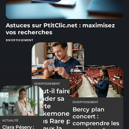
Astuces sur PtitClic.net : maximisez
vos recherches
DIVERTISSEMENT
DIVERTISSEMENT
Faut-il faire
grader sa
DIVERTISSEMENT
carte
Bercy plan
pokemone les
concert :
plus Rare pour
ACTUALITÉ
comprendre les
Clara Pésery :
mieux la