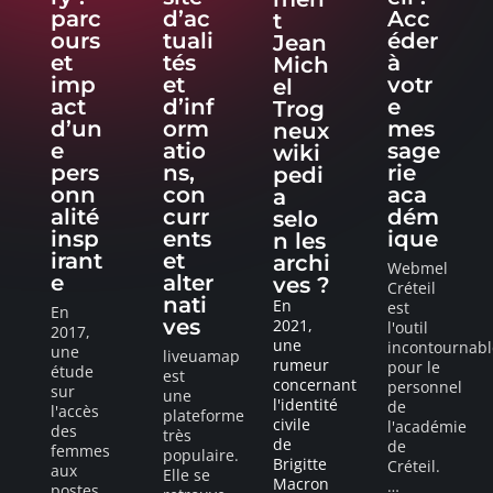
parc
d’ac
Acc
t
ours
tuali
éder
Jean
et
tés
à
Mich
imp
et
votr
el
act
d’inf
e
Trog
d’un
orm
mes
neux
e
atio
sage
wiki
pers
ns,
rie
pedi
onn
con
aca
a
alité
curr
dém
selo
insp
ents
ique
n les
irant
et
archi
Webmel
e
alter
ves ?
Créteil
nati
En
est
En
ves
2021,
l'outil
2017,
une
incontournabl
une
liveuamap
rumeur
pour le
étude
est
concernant
personnel
sur
une
l'identité
de
l'accès
plateforme
civile
l'académie
des
très
de
de
femmes
populaire.
Brigitte
Créteil.
aux
Elle se
Macron
…
postes