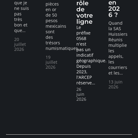
en
rôle
que je
pièces
202
ne suis
de
en or
pas
6 ?
votre
de 50
très
pesos
ligne
Quand
bon et
mexicains
Le
la SAS
que
…
sont
préfixe
Huissiers
des
0568
20
Réunis
trésors
n'est
juillet
multiplie
numismatiques
…
2026
pas un
les
indicatif
appels,
19
géographique.
les
juillet
Depuis
2026
courriers
2023,
et les
…
l'ARCEP
13 juin
réserve
…
2026
26
juin
2026