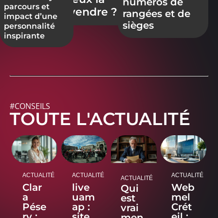
numéros de
parcours et
revendre ?
rangées et de
impact d’une
sièges
personnalité
inspirante
#CONSEILS
TOUTE L'ACTUALITÉ
ACTUALITÉ
ACTUALITÉ
ACTUALITÉ
ACTUALITÉ
Clar
live
Web
Qui
a
uam
mel
est
Pése
ap :
Crét
vrai
ry :
site
eil :
men