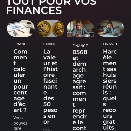
TOUT POUR VOS
FINANCES
FINANCE
FINANCE
FINANCE
FINANCE
Com
La
Harc
0568
men
vale
èle
et
t
ur et
men
dém
calc
l’hist
t sas
arch
uler
oire
huis
age
un
fasci
siers
agre
pour
nant
réun
ssif :
cent
e
is :
com
age
des
quel
men
d’éc
50
s
t
art ?
peso
reco
repr
s en
urs
endr
Vous
or
grat
e le
pouvez
uits
cont
dire
Les