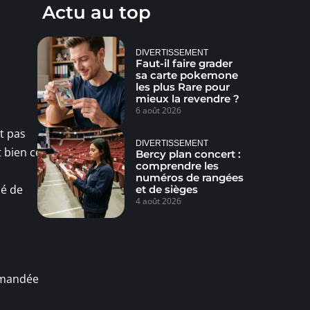
Actu au top
DIVERTISSEMENT
Faut-il faire grader
sa carte pokemone
les plus Rare pour
mieux la revendre ?
6 août 2026
t pas
DIVERTISSEMENT
t bien ce
Bercy plan concert :
comprendre les
numéros de rangées
lé de
et de sièges
4 août 2026
ommandée