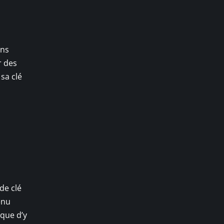
gns
r des
sa clé
de clé
enu
que d’y