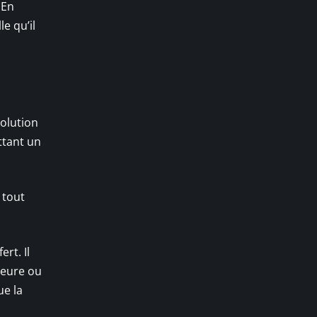
 En
e qu’il
volution
tant un
 tout
rt. Il
ieure ou
ue la