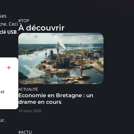
ses
#TOP
gne. Ceci
À découvrir
clé USB
.
ACTUALITÉ
 et
Economie en Bretagne : un
drame en cours
10 mars 2026
ir.
#ACTU