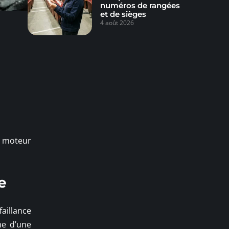
numéros de rangées
et de sièges
4 août 2026
u moteur
e
aillance
me d’une