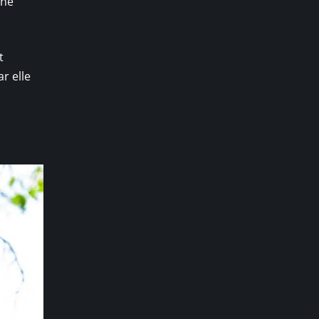
une
t
r elle