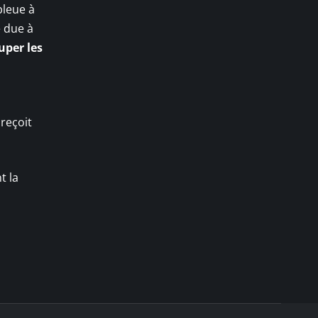
bleue à
e due à
uper les
 reçoit
t la