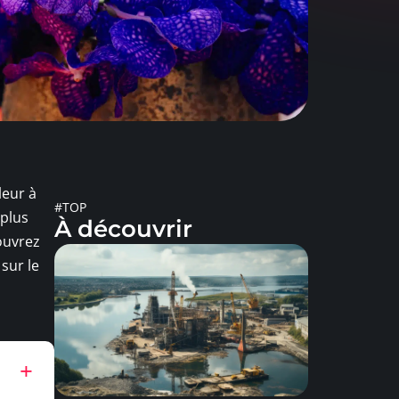
leur à
#TOP
 plus
À découvrir
ouvrez
 sur le