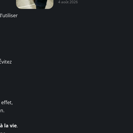
4 août 2026
’utiliser
Évitez
effet,
n.
à la vie
.