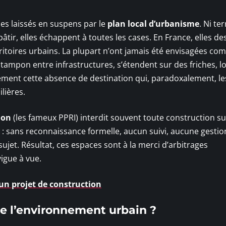
ces laissés en suspens par le
plan local d’urbanisme
. Ni te
 bâtir, elles échappent à toutes les cases. En France, elles de
toires urbains. La plupart n’ont jamais été envisagées co
e tampon entre infrastructures, s’étendent sur des friches, 
sément cette absence de destination qui, paradoxalement, l
lières.
ion
(les fameux PPRI) interdit souvent toute construction su
il : sans reconnaissance formelle, aucun suivi, aucune gestion
ujet. Résultat, ces espaces sont à la merci d’arbitrages
igue à vue.
 un projet de construction
de l’environnement urbain ?