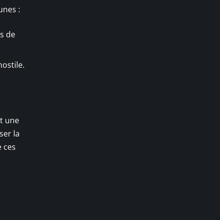
unes :
es de
ostile.
s
nt une
ser la
e ces