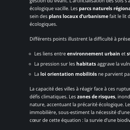
gestion du vivant. L’artificialisation des sols 
écologique vacille. Les
parcs naturels région
sein des
plans locaux d’urbanisme
fait le li
écologiques.
Différents points illustrent la difficulté à prése
Les liens entre
environnement urbain
et
s
La pression sur les
habitats
aggrave la vuln
La
loi orientation mobilités
ne parvient pas
La capacité des villes à réagir face à ces ruptu
défis climatiques. Les
zones de risques
, inon
nature, accentuant la précarité écologique. L
immobilière, sous-estiment la nécessité d’une
cœur de cette équation : la survie d’une biodiv