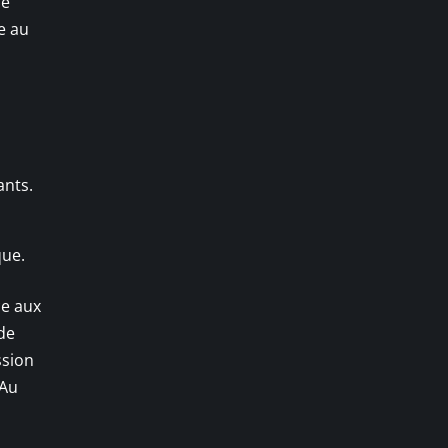
ce
e au
ants.
que.
ce aux
de
ssion
 Au