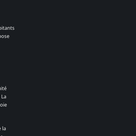
bitants
mpose
uité
 La
voie
 la