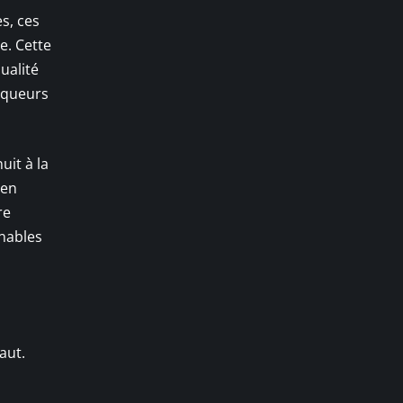
es, ces
e. Cette
ualité
rqueurs
uit à la
 en
re
rnables
aut.