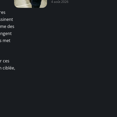
4 août 2026
rres
ssinent
mme des
longent
es met
r ces
 ciblée,