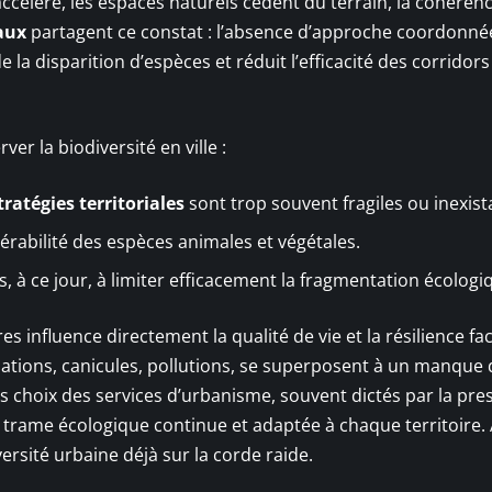
s’accélère, les espaces naturels cèdent du terrain, la cohéren
aux
partagent ce constat : l’absence d’approche coordonné
t de la disparition d’espèces et réduit l’efficacité des corridors
rver la biodiversité en ville :
tratégies territoriales
sont trop souvent fragiles ou inexist
érabilité des espèces animales et végétales.
, à ce jour, à limiter efficacement la fragmentation écologi
res influence directement la qualité de vie et la résilience fa
dations, canicules, pollutions, se superposent à un manque 
es choix des services d’urbanisme, souvent dictés par la pre
 trame écologique continue et adaptée à chaque territoire.
ersité urbaine déjà sur la corde raide.