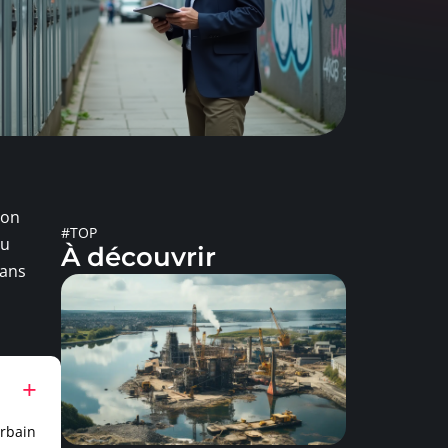
ion
#TOP
ou
À découvrir
sans
urbain