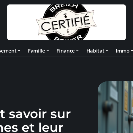
ssement
Famille
Finance
Habitat
Immo
t savoir sur
es et leur