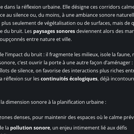
te dans la réflexion urbaine. Elle désigne ces corridors calm
place au silence ou, du moins, à une ambiance sonore naturell
plus seulement de végétalisation ou de surfaces, mais de q
ie du bruit. Les
paysages sonores
deviennent alors des ma
soupçonnés entre nature et ville.
’impact du bruit : il fragmente les milieux, isole la faune, n
 sonore, c’est ouvrir la porte à une autre façon d’aménager :
lots de silence, on favorise des interactions plus riches ent
 réflexion sur les
continuités écologiques
, déjà incontou
la dimension sonore à la planification urbaine :
 zones denses, pour maintenir des espaces où le calme prév
de la
pollution sonore
, un enjeu intimement lié aux défis