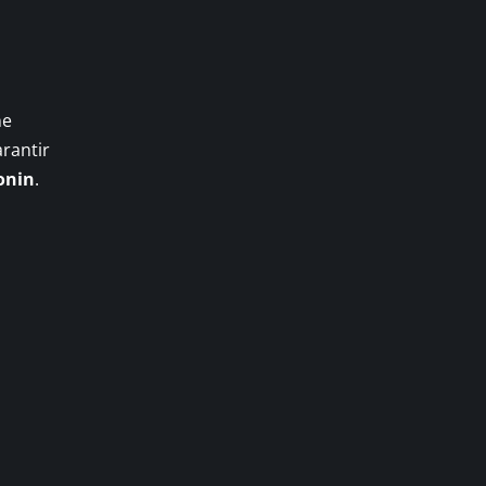
ne
rantir
onin
.