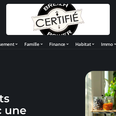
ssement
Famille
Finance
Habitat
Immo
ts
c une