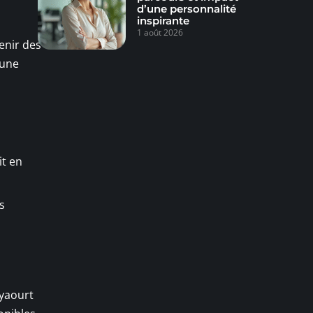
d’une personnalité
inspirante
1 août 2026
enir des
 une
it en
s
 yaourt