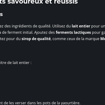
ts savoureux et réussis
és
ez des ingrédients de qualité. Utilisez du
lait entier
pour u
a de ferment initial. Ajoutez des
ferments lactiques
pour ga
ptez pour du
sirop de qualité
, comme ceux de la marque
M
re de lait entier :
de les verser dans les pots de la yaourtière.