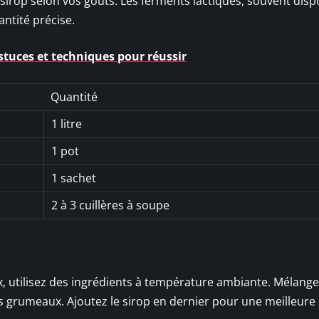
e sirop selon vos goûts. Les ferments lactiques, souvent disp
ntité précise.
astuces et techniques pour réussir
Quantité
1 litre
1 pot
1 sachet
2 à 3 cuillères à soupe
 utilisez des ingrédients à température ambiante. Mélangez 
es grumeaux. Ajoutez le sirop en dernier pour une meilleure