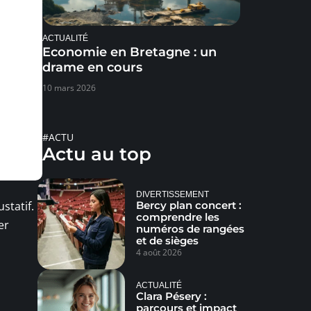
ACTUALITÉ
Economie en Bretagne : un
drame en cours
10 mars 2026
#ACTU
Actu au top
DIVERTISSEMENT
Bercy plan concert :
statif.
comprendre les
er
numéros de rangées
et de sièges
4 août 2026
ACTUALITÉ
Clara Pésery :
parcours et impact