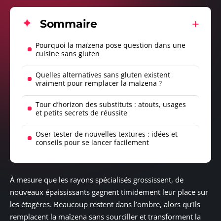
Sommaire
Pourquoi la maïzena pose question dans une
cuisine sans gluten
Quelles alternatives sans gluten existent
vraiment pour remplacer la maïzena ?
Tour d’horizon des substituts : atouts, usages
et petits secrets de réussite
Oser tester de nouvelles textures : idées et
conseils pour se lancer facilement
À mesure que les rayons spécialisés grossissent, de
nouveaux épaississants gagnent timidement leur place sur
les étagères. Beaucoup restent dans l’ombre, alors qu’ils
remplacent la maïzena sans sourciller et transforment la