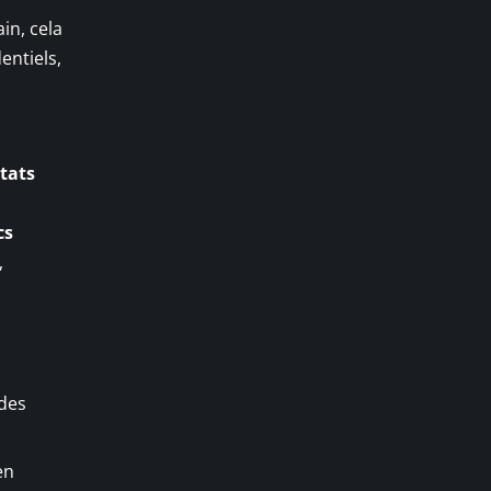
ain, cela
entiels,
tats
cs
,
 des
en