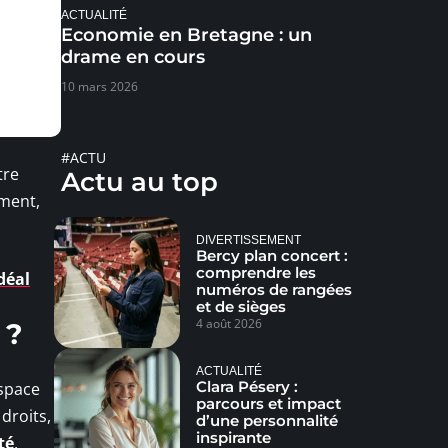
ACTUALITÉ
Economie en Bretagne : un
drame en cours
10 mars 2026
#ACTU
tre
Actu au top
ement,
DIVERTISSEMENT
Bercy plan concert :
comprendre les
déal
numéros de rangées
et de sièges
4 août 2026
 ?
ACTUALITÉ
Clara Pésery :
espace
parcours et impact
droits,
d’une personnalité
inspirante
té
,