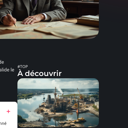
de
#TOP
lide le
À découvrir
onné