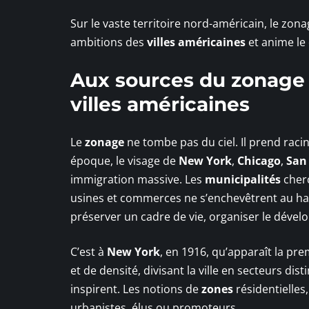
Sur le vaste territoire nord-américain, le zonag
ambitions des
villes américaines
et anime le 
Aux sources du zonage :
villes américaines
Le
zonage
ne tombe pas du ciel. Il prend rac
époque, le visage de
New York
,
Chicago
,
San
immigration massive. Les
municipalités
cherc
usines et commerces ne s’enchevêtrent au hasa
préserver un cadre de vie, organiser le dével
C’est à
New York
, en 1916, qu’apparaît la pr
et de densité, divisant la ville en secteurs di
inspirent. Les notions de
zones
résidentielles
urbanistes, élus ou promoteurs.