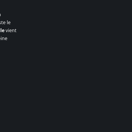
a
te le
le
vient
eine