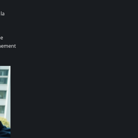
la
le
nnement