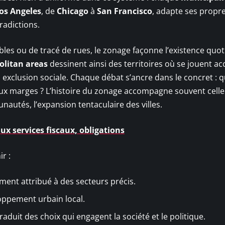
os Angeles
, de
Chicago
à
San Francisco
, adapte ses propr
radictions.
les ou de tracé de rues, le zonage façonne l’existence quo
olitan areas
dessinent ainsi des territoires où se jouent ac
xclusion sociale. Chaque débat s’ancre dans le concret : qu
 aux marges ? L’histoire du zonage accompagne souvent celle
autés, l’expansion tentaculaire des villes.
ux services fiscaux, obligations
r :
ent attribué à des secteurs précis.
oppement urbain local.
aduit des choix qui engagent la société et le politique.