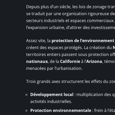
Depuis plus d’un siècle, les lois de zonage t
se traduit par une organisation rigoureuse d
secteurs industriels et espaces commerciaux
l’expansion urbaine, d’attirer des investissem
Assez vite, la
protection de l’environnement
créent des espaces protégés. La création du
N
territoires entiers passent sous protection offi
nationaux
, de la
Californie
à l’
Arizona
, témo
menacées par l’urbanisation.
Trois grands axes structurent les effets du zo
Développement local
: multiplication des 
activités industrielles.
Protection environnementale
: frein à l’