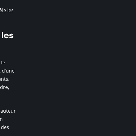
èle les
 les
tte
t d’une
ents,
dre,
hauteur
en
 des