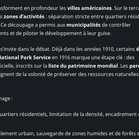
ransforment en profondeur les
villes américaines
. Sur le terr
es
zones d’activités
: séparation stricte entre quartiers résid
. Ce découpage a permis aux
municipalités
de contrôler
ents et de piloter le développement à leur guise.
s’invite dans le débat. Déjà dans les années 1910, certains
é
ational Park Service
en 1916 marque une étape clé : des
cielle, inscrits sur la
liste du patrimoine mondial
. Les
par
ignent de la volonté de préserver des ressources naturelles
nage :
quartiers résidentiels, limitation de la densité, encadrement
étalement urbain, sauvegarde de zones humides et de forêts 