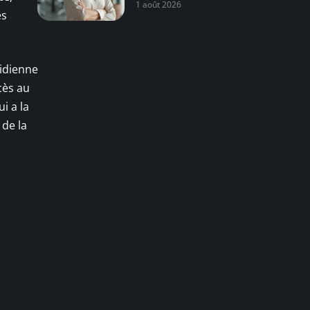
1 août 2026
es
tidienne
cès au
i a la
 de la