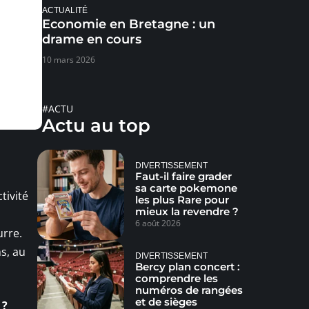
ACTUALITÉ
Economie en Bretagne : un
drame en cours
10 mars 2026
#ACTU
Actu au top
DIVERTISSEMENT
Faut-il faire grader
sa carte pokemone
tivité
les plus Rare pour
mieux la revendre ?
6 août 2026
urre.
s, au
DIVERTISSEMENT
Bercy plan concert :
comprendre les
numéros de rangées
et de sièges
 ?