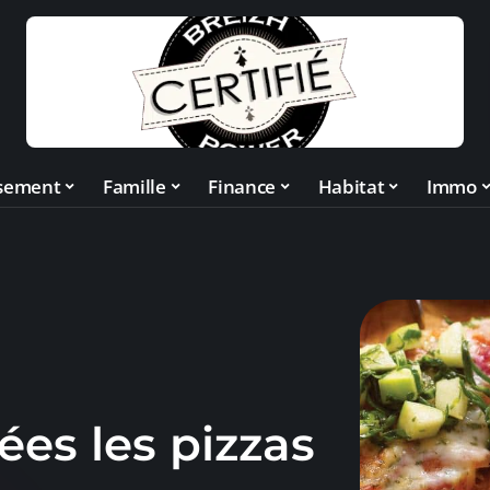
ssement
Famille
Finance
Habitat
Immo
ées les pizzas