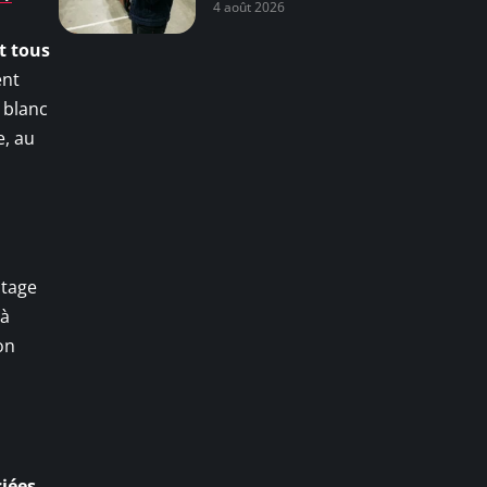
4 août 2026
t tous
ent
 blanc
e, au
ntage
 à
on
ciées