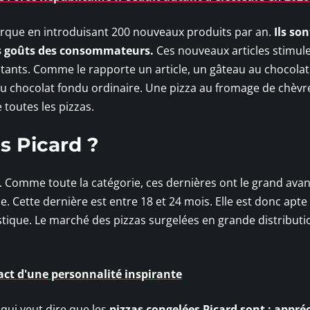
a marque en introduisant 200 nouveaux produits par an.
Ils son
es goûts des consommateurs.
Ces nouveaux articles stimul
stants. Comme le rapporte un article, un gâteau au chocolat
au chocolat fondu ordinaire. Une pizza au fromage de chèvr
 toutes les pizzas.
s Picard ?
. Comme toute la catégorie, ces dernières ont le grand ava
e. Cette dernière est entre 18 et 24 mois. Elle est donc apte
tique. Le marché des pizzas surgelées en grande distributi
act d'une personnalité inspirante
 qui veut dire que les
pizzas congelées Picard sont : appré