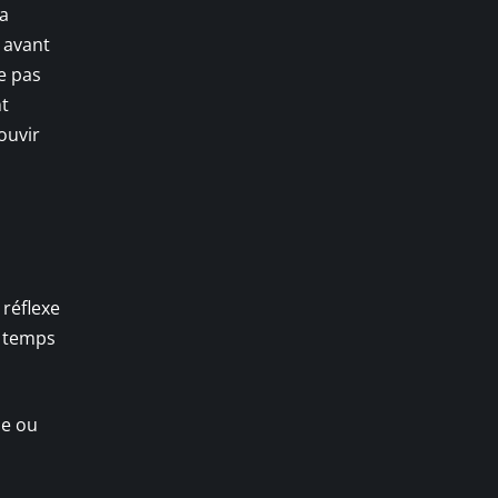
za
x avant
e pas
nt
ouvir
réflexe
n temps
se ou