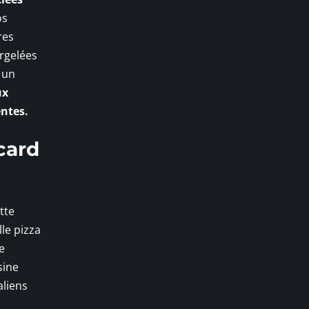
os
res
urgelées
 un
ux
ntes.
card
tte
le pizza
e
sine
aliens