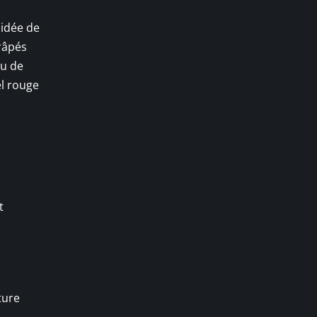
 idée de
 râpés
ou de
el rouge
t
ture