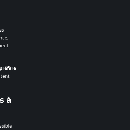
es
nce,
peut
préfère
stent
s à
ssible