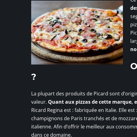
de
seg
pi
Pi
la
no
O
?
La plupart des produits de Picard sont d’orig
valeur.
Quant aux pizzas de cette marque, ell
Ricard Regina est : fabriquée en Italie. Elle e
champignons de Paris tranchés et de mozzarell
italienne. Afin d’offrir le meilleur aux consomm
dans ce domaine.