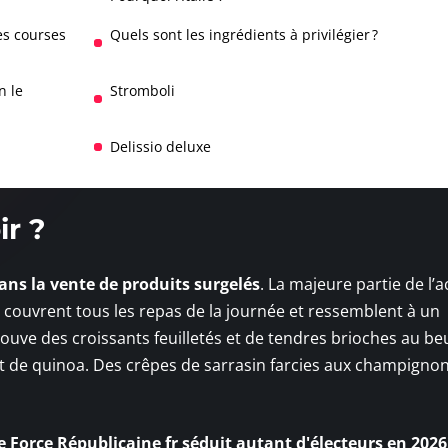
es courses
Quels sont les ingrédients à privilégier ?
n le
Stromboli
Delissio deluxe
ir ?
ans la vente de produits surgelés
. La majeure partie de l’ac
i couvrent tous les repas de la journée et ressemblent à un
ouve des croissants feuilletés et de tendres brioches au be
et de quinoa. Des crêpes de sarrasin farcies aux champignon
e Force Républicaine fr séduit autant d'électeurs en 2026