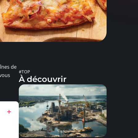
aînes de
#TOP
 vous
À découvrir