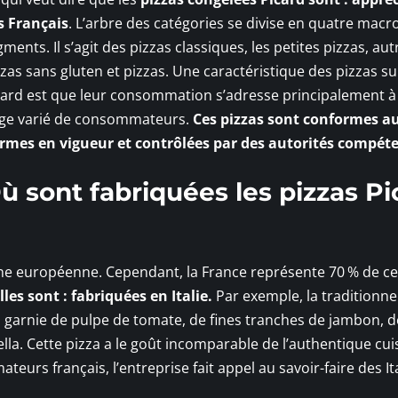
s Français
. L’arbre des catégories se divise en quatre macr
ments. Il s’agit des pizzas classiques, les petites pizzas, aut
zzas sans gluten et pizzas. Une caractéristique des pizzas s
card est que leur consommation s’adresse principalement à
rge varié de consommateurs.
Ces pizzas sont conformes a
rmes en vigueur et contrôlées par des autorités compéte
ù sont fabriquées les pizzas Pi
ine européenne. Cependant, la France représente 70 % de ce
es sont : fabriquées en Italie.
Par exemple, la traditionnel
st : garnie de pulpe de tomate, de fines tranches de jambon, d
a. Cette pizza a le goût incomparable de l’authentique cui
ateurs français, l’entreprise fait appel au savoir-faire des It