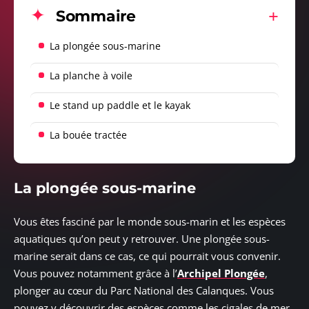
Sommaire
La plongée sous-marine
La planche à voile
Le stand up paddle et le kayak
La bouée tractée
La plongée sous-marine
Vous êtes fasciné par le monde sous-marin et les espèces
aquatiques qu’on peut y retrouver. Une plongée sous-
marine serait dans ce cas, ce qui pourrait vous convenir.
Vous pouvez notamment grâce à l’
Archipel Plongée
,
plonger au cœur du Parc National des Calanques. Vous
pouvez y découvrir des espèces comme les cigales de mer