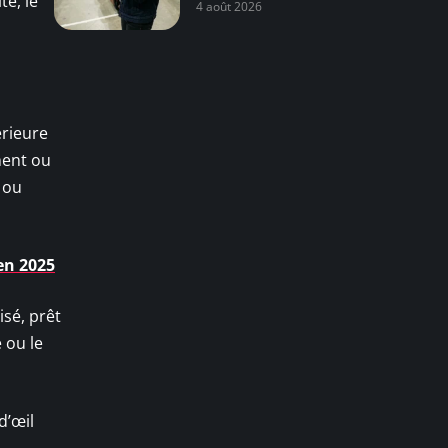
té, le
4 août 2026
érieure
ment ou
e ou
en 2025
isé, prêt
 ou le
d’œil