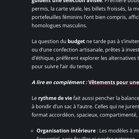
guident une sélection avisée
. Première bous
permis, la carte vitale, les billets froissés, la
portefeuilles féminins l’ont bien compris, af
homologues masculins.
La question du
budget
ne tarde pas à s’invite
ou d’une confection artisanale, prêtes à inve
d’éthique, préfèrent explorer les alternatives 
pour suivre l’air du temps.
A lire en complément :
Vêtements pour une p
Le
rythme de vie
fait aussi pencher la balanc
à bondir d’un sac à l’autre. Celles qui ne jure
format accordéon, spacieux, compartimenté, p
Organisation intérieure
: Les modèles à mu
l’essentiel, sans fouiller ni perdre patience.