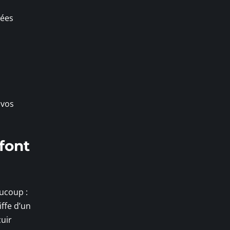
nées
 vos
 font
ucoup :
iffe d’un
cuir