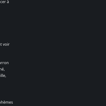
ncer à
t voir
arron
né,
lle,
 bohèmes