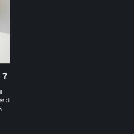
 ?
l
 : il
,