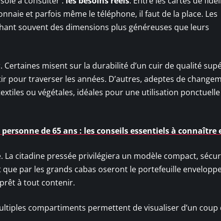
sole à consulter :
les besoins réels
. Entre les cartes de fidéli
 monnaie et parfois même le téléphone, il faut de la place. Les
fichant souvent des dimensions plus généreuses que leurs
r. Certaines misent sur la durabilité d’un cuir de qualité sup
stir pour traverser les années. D’autres, adeptes de change
textiles ou végétales, idéales pour une utilisation ponctuell
ersonne de 65 ans : les conseils essentiels à connaître 
e. La citadine pressée privilégiera un modèle compact, sécur
nt que par les grands cabas oseront le portefeuille enveloppe
rêt à tout contenir.
ltiples compartiments permettent de visualiser d’un coup 