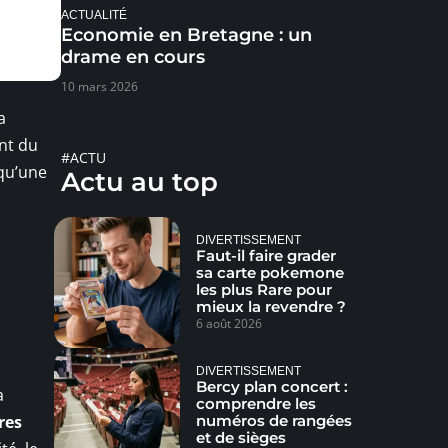
ACTUALITÉ
Economie en Bretagne : un
drame en cours
10 mars 2026
a
ent du
#ACTU
qu’une
Actu au top
DIVERTISSEMENT
Faut-il faire grader
sa carte pokemone
les plus Rare pour
mieux la revendre ?
6 août 2026
DIVERTISSEMENT
Bercy plan concert :
a
comprendre les
numéros de rangées
res
et de sièges