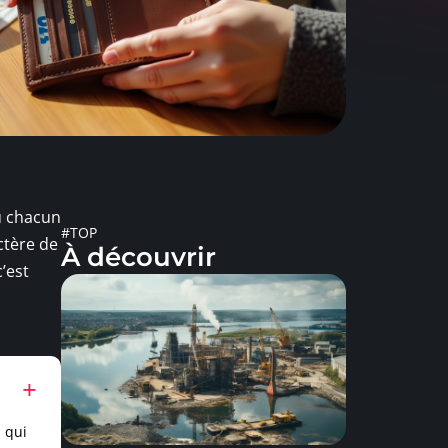
où chacun
#TOP
ctère de
À découvrir
c’est
 qui