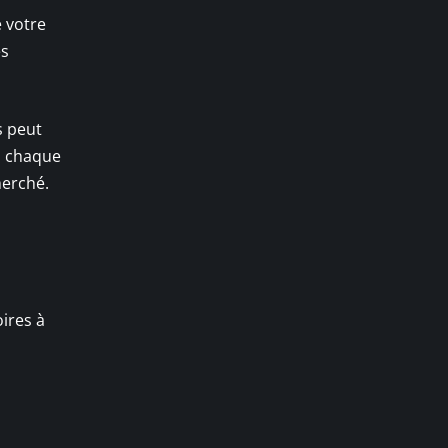
e votre
ès
s peut
, chaque
herché.
oires à