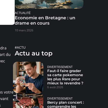
ACTUALITÉ
Economie en Bretagne : un
drame en cours
10 mars 2026
#ACTU
udra
Actu au top
art du
vec
DIVERTISSEMENT
Faut-il faire grader
sa carte pokemone
les plus Rare pour
mieux la revendre ?
6 août 2026
ns votre
uvant
DIVERTISSEMENT
Bercy plan concert :
s
comprendre les