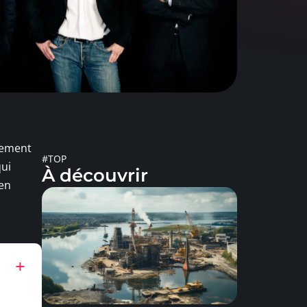
alement
#TOP
qui
À découvrir
 en