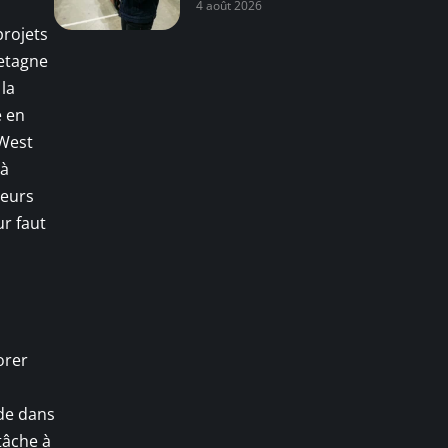
4 août 2026
projets
retagne
la
é en
 West
 à
neurs
ur faut
orer
ide dans
tâche à