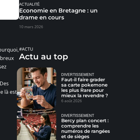
ACTUALITÉ
Economie en Bretagne : un
drame en cours
10 mars 2026
#ACTU
ourquoi,
Actu au top
mbreux
sez
DIVERTISSEMENT
Faut-il faire grader
 Des
sa carte pokemone
les plus Rare pour
e là est
mieux la revendre ?
6 août 2026
DIVERTISSEMENT
Bercy plan concert :
comprendre les
numéros de rangées
et de sièges